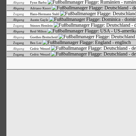
Abgang
Fynn Barbu
Abgang
Adriano Knorr
Zugang
Hans-Hermann Stahl
Abgang
Austin Gayle
Zugang
Stinnes Hemlein
Abgang
Reid Milton
Abgang
Goethes Breitscheid
Zugang
Ben Lee
Abgang
Cedric Wenzel
Zugang
Cedric Wenzel