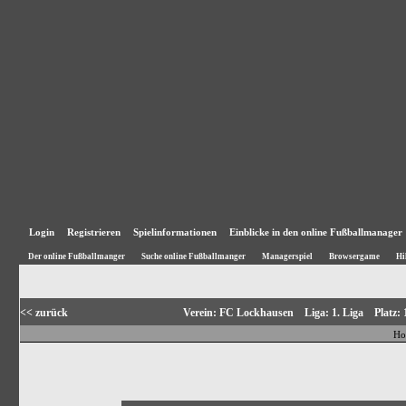
Login
Registrieren
Spielinformationen
Einblicke in den online Fußballmanager
Der online Fußballmanger
Suche online Fußballmanger
Managerspiel
Browsergame
Hi
<< zurück
Verein: FC Lockhausen Liga: 1. Liga Platz
Ho