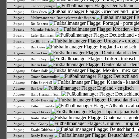
Abgang
Rio Roberto
Zugang
Connor Sprenger
Zugang
Elias Vasco
Zugang
Mathivaanan van Dompselervan der Heijden
Zugang
Rio Roberto
Zugang
Miljenko Pejačević
Zugang
Lufer Hammann
Zugang
Cecilio Lima
Zugang
Ben Gates
Abgang
Ruben Lins
Zugang
Bumin Sayın
Zugang
Ruben Lins
Abgang
Fabian Solís
Zugang
Otmar Küntemüller
Abgang
Felix Snowbell
Abgang
Ben Lee
Abgang
Hans-Hermann Stahl
Abgang
Randy Hecking
Zugang
Fatbardh Pushka
Zugang
Seiya Oikawa
Zugang
Anibal Macz
Zugang
Yoni Godoy
Zugang
Ewald Gildehaus
Zugang
Randy Hecking